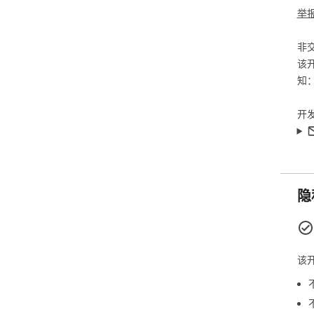
举
非
该
知
开
隐
该