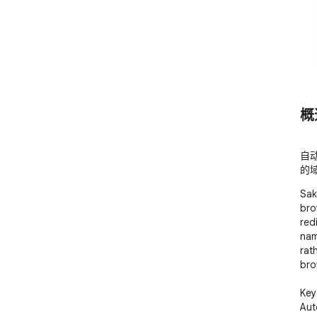
概
自
的
Sak
bro
red
nam
rat
bro
Key
Aut