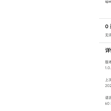
spe
Rul
disa
0
Vis
suc
无
per
Mul
详
lan
Ger
版
Dat
1.0.
fil
ont
上
20
语
60