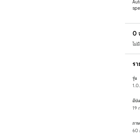
Aut
spe
Rul
disa
0 
Vis
ไม่
suc
per
รา
Mul
lan
Ger
รุ่น
1.0.
Dat
fil
อัปเ
ont
19 
ภาษ
60 