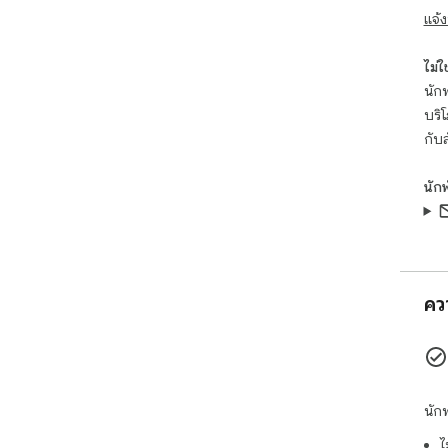
แจ้ง
ไม่ใช่
นักพ
บริ
กับ
นัก
คว
นัก
ไ