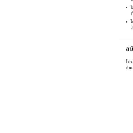
ไ
ท
ไ
ว
สน
โปร
คำแ