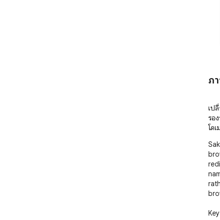
ภา
เปลี
รอง
โดเ
Sak
bro
red
nam
rat
bro
Key