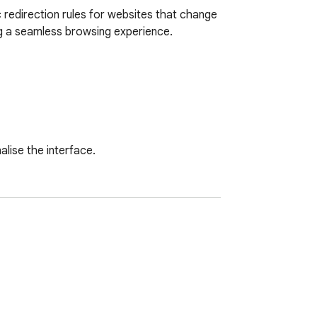
 redirection rules for websites that change 
ng a seamless browsing experience.

ise the interface.

rman.

 onto a different device.