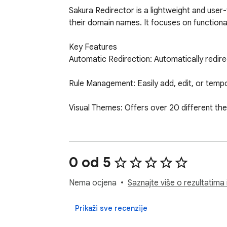
Sakura Redirector is a lightweight and user
their domain names. It focuses on functiona
Key Features

Automatic Redirection: Automatically redire
Rule Management: Easily add, edit, or tempora
Visual Themes: Offers over 20 different the
Multi-Language Support: Available in a wide 
Data Backup: You can export the rules you c
0 od 5
Nema ocjena
Saznajte više o rezultatima 
Prikaži sve recenzije