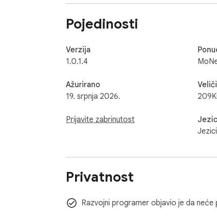
Pojedinosti
Verzija
Ponud
1.0.1.4
MoNe
Ažurirano
Velič
19. srpnja 2026.
209K
Prijavite zabrinutost
Jezic
Jezic
Privatnost
Razvojni programer objavio je da neće pr