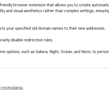
-friendly browser extension that allows you to create automatic
lity and visual aesthetics rather than complex settings, ensuri
cts your specified old domain names to their new addresses.

rily disable redirection rules.

me options, such as Sakura, Night, Ocean, and Neon, to personal
range of languages, including Turkish, English, Japanese, and Ge
reate as a file and continue using them later by importing them
i recenzijama.