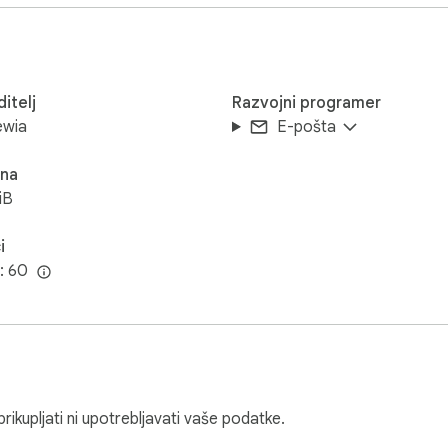
itelj
Razvojni programer
wia
E-pošta
ina
iB
i
i: 60
ikupljati ni upotrebljavati vaše podatke.