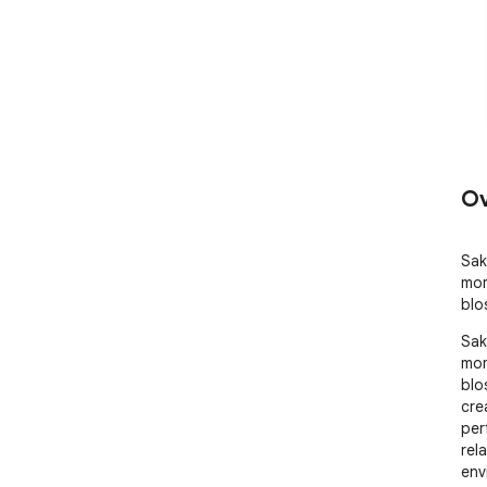
Ov
Sak
mom
blo
Sak
mom
blo
cre
per
rel
env