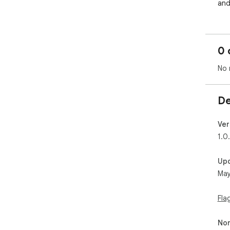
and
0 
No 
De
Ver
1.0
Up
May
Fla
Non