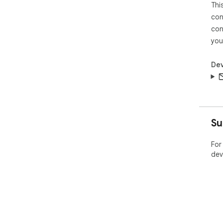
Thi
con
con
you
Dev
Su
For
dev