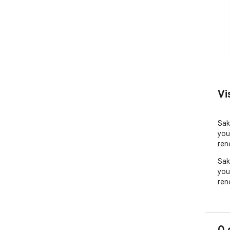
Vi
Sak
you
ren
Sak
you
ren
0 