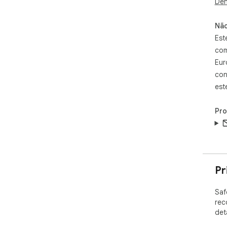
Den
Não
Est
com
Eur
con
est
Pr
Pr
Saf
rec
det