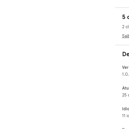
5 
2 c
Sai
De
Ver
1.0.
Atu
25 
Idi
11 