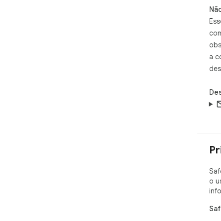
Não
Ess
com
obs
a c
des
Des
Pr
Saf
o u
inf
Saf