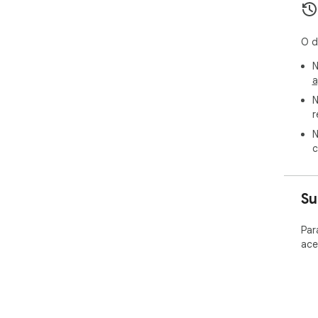
O d
N
a
N
r
N
c
Su
Par
ace