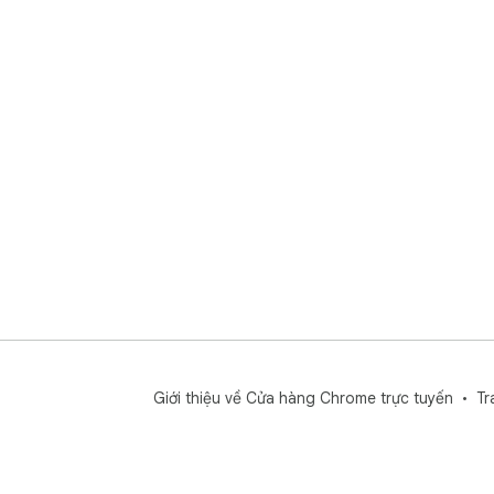
- C
- P
hoặ
Súp
và 
phi
để 
Giới thiệu về Cửa hàng Chrome trực tuyến
Tr