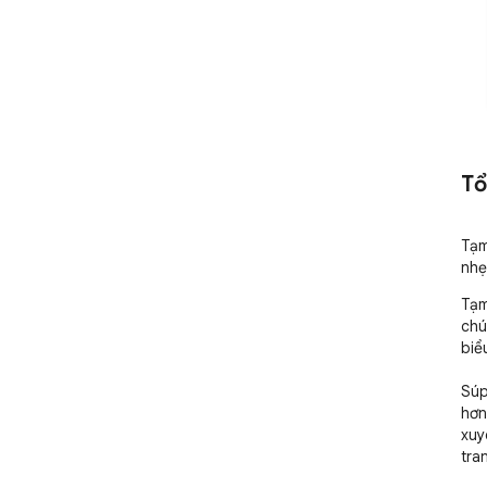
Tổ
Tạm
nhẹ
Tạm
chú
biể
Súp
hơn
xuy
tra