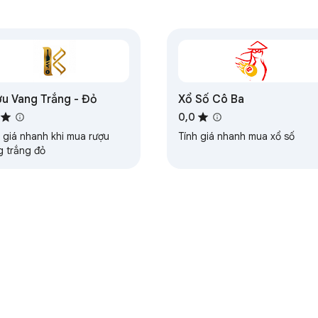
u Vang Trắng - Đỏ
Xổ Số Cô Ba
0,0
h giá nhanh khi mua rượu
Tính giá nhanh mua xổ số
g trắng đỏ
ến
Trang tổng quan dành cho nhà phát triển
Chính sách quyền r