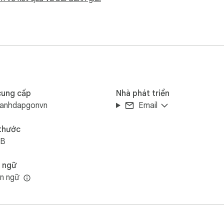
cung cấp
Nhà phát triển
, Hà Nội
hanhdapgonvn
Email
 thước
iB
 ngữ
n ngữ