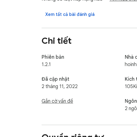
- Bước 3: Chọn loại sàn gỗ mong muốn

- Bước 4: Nhập số lượng

Xem tất cả bài đánh giá
- Bước 5: Chọn tính và xem kết quả

Liên hệ và góp ý ứng dụng tại:

Chi tiết
- Website: https://sangotunhien.org

- Email: sangotunhien.org@gmail.com

- Số điện thoại: (+84) 985241234

Phiên bản
Nhà 
- Địa chỉ: 194 Hoàng Quốc Việt, Q. Cầu Giấy
1.2.1
hoin
Đã cập nhật
Kích
2 tháng 11, 2022
105K
Gắn cờ vấn đề
Ngôn
2 ngô