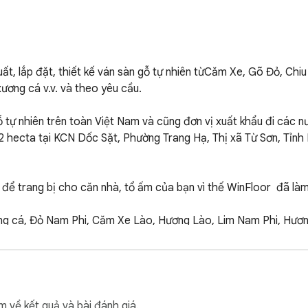
t, lắp đặt, thiết kế ván sàn gỗ tự nhiên từCăm Xe, Gõ Đỏ, Chiu 
ương cá v.v. và theo yêu cầu.

 tự nhiên trên toàn Việt Nam và cũng đơn vị xuất khẩu đi các n
2 hecta tại KCN Dốc Sặt, Phường Trang Hạ, Thị xã Từ Sơn, Tỉnh 
 để trang bị cho căn nhà, tổ ấm của bạn vì thế WinFloor  đã làm
ơng cá, Đỏ Nam Phi, Căm Xe Lào, Hương Lào, Lim Nam Phi, Hươ
ng thường.

m về kết quả và bài đánh giá.