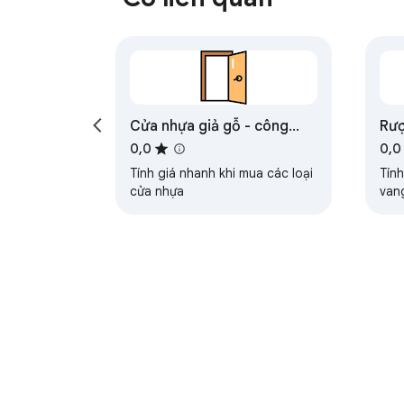
Cửa nhựa giả gỗ - công
Rượ
nghiệp
0,0
0,0
Tính giá nhanh khi mua các loại
Tín
cửa nhựa
van
Giới thiệu về Cửa hàng Chrome trực tuy