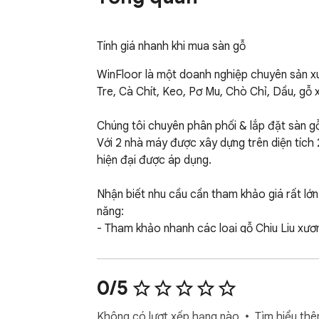
Tính giá nhanh khi mua sàn gỗ
WinFloor là một doanh nghiệp chuyên sản xuấ
Tre, Cà Chít, Keo, Pơ Mu, Chò Chỉ, Dầu, gỗ x
Chúng tôi chuyên phân phối & lắp đặt sàn gỗ
Với 2 nhà máy được xây dựng trên diện tích 
hiện đại được áp dụng.

Nhận biết nhu cầu cần tham khảo giá rất lớn
năng:

- Tham khảo nhanh các loại gỗ Chiu Liu xư
- Tính giá nhanh khi bạn có nhu cầu mua gỗ

Cách sử dụng ứng dụng:

0/5
- Bước 1: Cài đặt chrome extension như thô
- Bước 2: Click vào icon ứng dụng

Không có lượt xếp hạng nào
Tìm hiểu thê