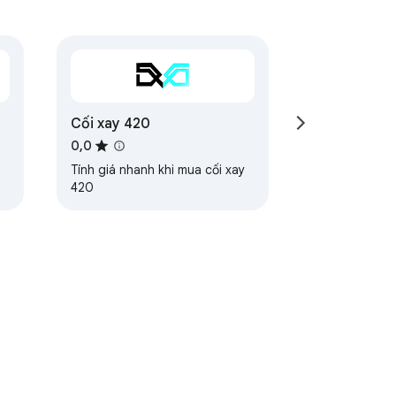
Cối xay 420
0,0
Tính giá nhanh khi mua cối xay
420
iêng tư
Điều khoản dịch vụ
Trợ giúp