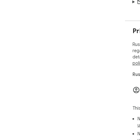
Pr
Rus
reg
det
pol
Rus
Thi
N
u
N