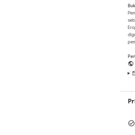
Buk
Pem
seb
Ero
dig
pem
Pe
Pr