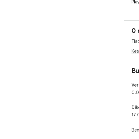
Pla
0 
Tia
Ket
Bu
Ver
0.0
Dik
17 
Ben