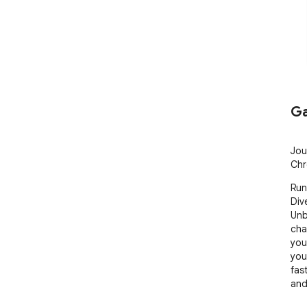
Ga
Jou
Chr
Run
Div
Unb
cha
you
you
fas
and 