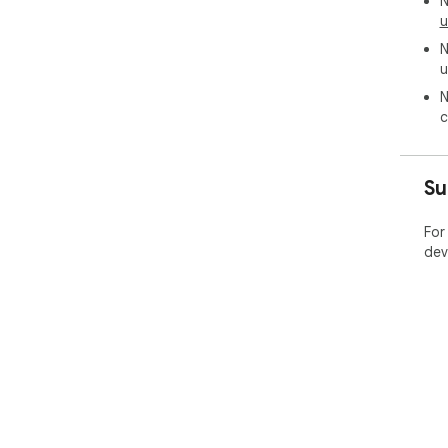
N
u
N
u
N
c
Su
For
dev