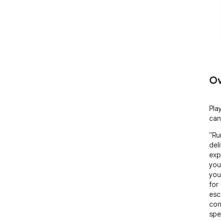
Ov
Pla
can 
"Ru
del
expe
you
you
for
esc
con
spe