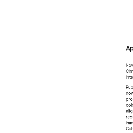
Ap
Now
Chr
int
Rub
now
pro
col
alig
req
imm
Cub