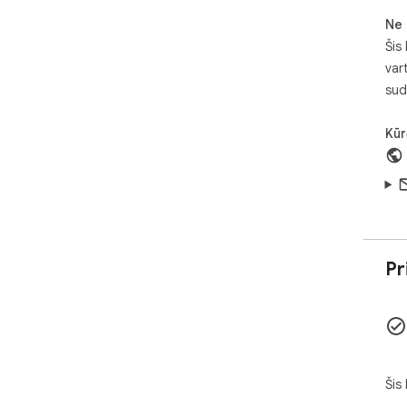
Ne 
Šis
var
sud
Kūr
Pr
Šis