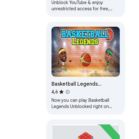
Unblock YouTube & enjoy
unrestricted access for free,
using Youtube Unblocked!
Basketball Legends
Unblocked
4,6
Now you can play Basketball
Legends Unblocked right on
Chrome™ Browser! Offline and
Popup Version, without internet
required!