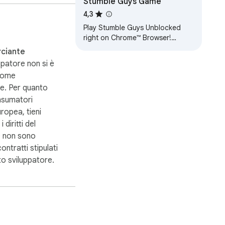
Stumble Guys Game
4,3
Play Stumble Guys Unblocked
right on Chrome™ Browser!
Offline and Popup Version,
ciante
without internet required!
patore non si è
 come
e. Per quanto
nsumatori
uropea, tieni
 diritti del
 non sono
contratti stipulati
to sviluppatore.