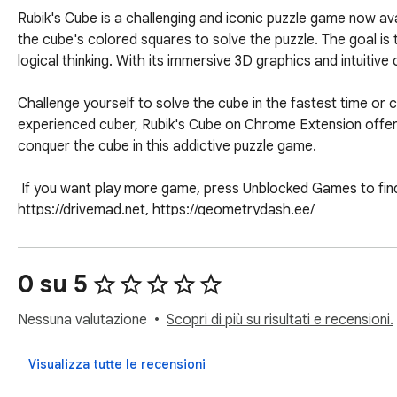
Rubik's Cube is a challenging and iconic puzzle game now ava
the cube's colored squares to solve the puzzle. The goal is t
logical thinking. With its immersive 3D graphics and intuitive
Challenge yourself to solve the cube in the fastest time or 
experienced cuber, Rubik's Cube on Chrome Extension offers 
conquer the cube in this addictive puzzle game.

 If you want play more game, press Unblocked Games to find more games on our website: https://retrobowls.org, https://monkeymart.org, 
https://drivemad.net, https://geometrydash.ee/
0 su 5
Nessuna valutazione
Scopri di più su risultati e recensioni.
Visualizza tutte le recensioni