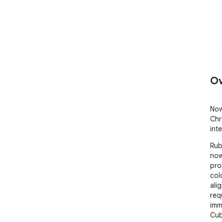
Ov
Now
Chr
int
Rub
now
pro
col
alig
req
imm
Cub