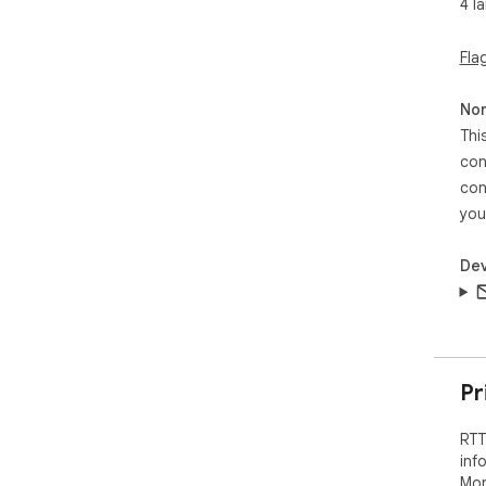
4 l
Fla
Non
Thi
con
con
you
Dev
Pr
RTT
inf
Mor