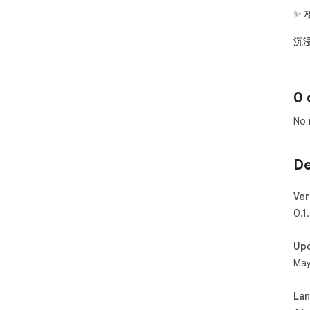
✨ 
沉浸
段
中
句
0 
用方
跟
No 
单
动显
别长
De
极
过
多引
Ver
顶级
0.1
Bi
隐私
Up
发
May
La