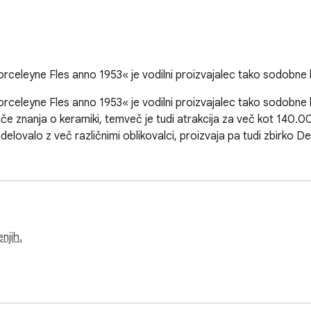
rceleyne Fles anno 1953« je vodilni proizvajalec tako sodobn
celeyne Fles anno 1953« je vodilni proizvajalec tako sodobne 
če znanja o keramiki, temveč je tudi atrakcija za več kot 140.0
odelovalo z več različnimi oblikovalci, proizvaja pa tudi zbirko Del
njih.