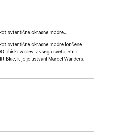
e kot avtentične okrasne modre…
kot avtentične okrasne modre lončene 
00 obiskovalcev iz vsega sveta letno. 
ft Blue, ki jo je ustvaril Marcel Wanders.