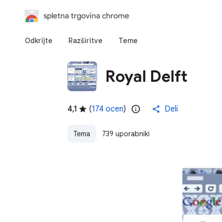
spletna trgovina chrome
Odkrijte
Razširitve
Teme
Royal Delft
4,1
(
174 ocen
)
Deli
Tema
739 uporabniki