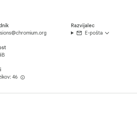
dnik
Razvijalec
nsions@chromium.org
E-pošta
ost
iB
i
zikov: 46