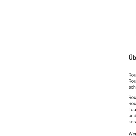
Üb
Rou
Rou
sch
Rou
Rou
Tou
und
kost
Wer