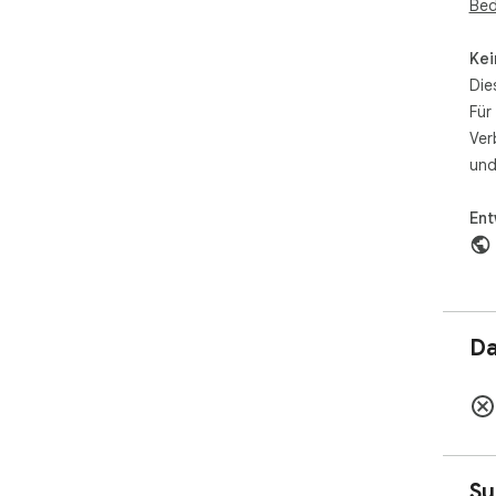
Bed
Kei
Die
Für
Ver
und
Ent
Da
Su