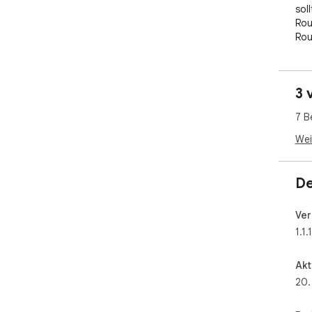
sol
Rou
Rou
Ihr
zu 
3 
Rou
Rei
7 B
opt
spa
Wei
ver
De
Ver
1.1.1
Akt
20.