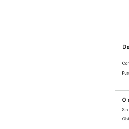
De
Com
Pue
0 
Sin
Obt