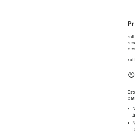
Pr
rol
rec
des
rol
Est
dat
N
a
N
l