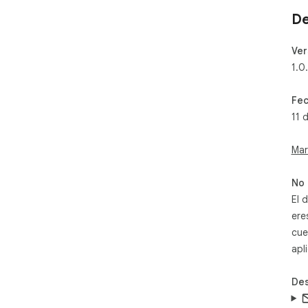
De
Ver
1.0
Fec
11 
Mar
No 
El 
ere
cue
apl
Des