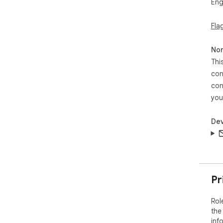
Eng
Fla
Non
Thi
con
con
you
Dev
Pr
Rol
the
inf