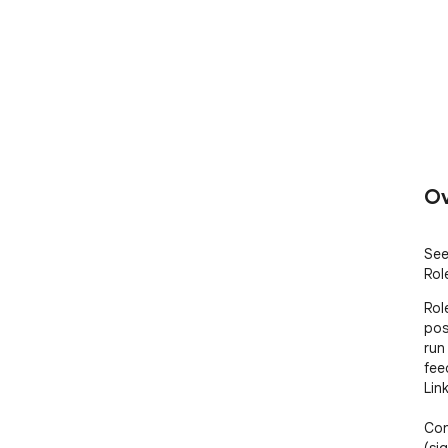
Ov
See
Rol
Rol
pos
run
fee
Link
Con