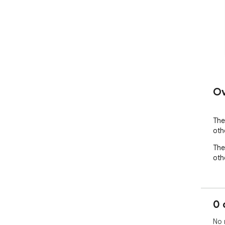
Ov
The
oth
The
oth
0 
No 