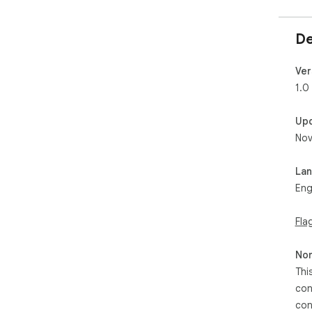
De
Ver
1.0
Up
Nov
La
Eng
Fla
Non
Thi
con
con