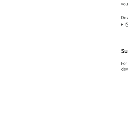
you
Dev
Su
For
dev