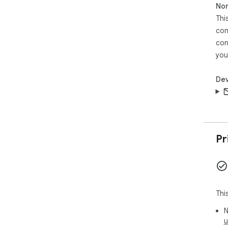
Non
Thi
con
con
you
Dev
Pr
Thi
N
u