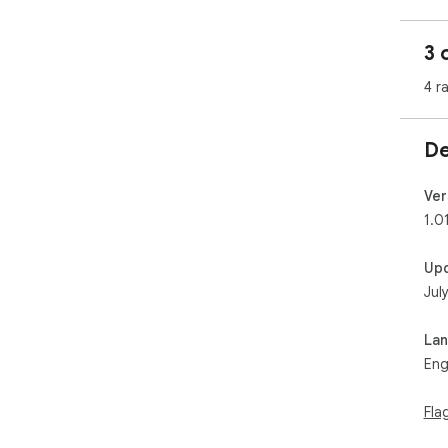
3 
4 r
De
Ver
1.0
Up
Jul
La
Eng
Fla