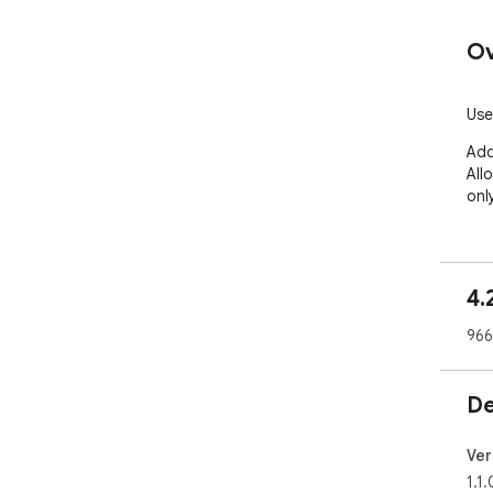
Ov
Use
Add
Allo
only
4.
966
De
Ver
1.1.