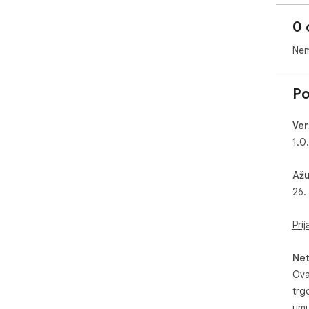
0 
Nem
Po
Ver
1.0
Ažu
26.
Pri
Net
Ova
trg
umu