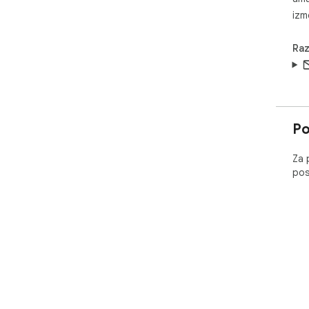
izm
Raz
Po
Za 
pos