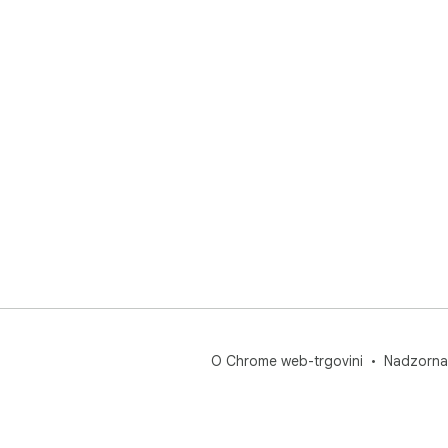
O Chrome web-trgovini
Nadzorna