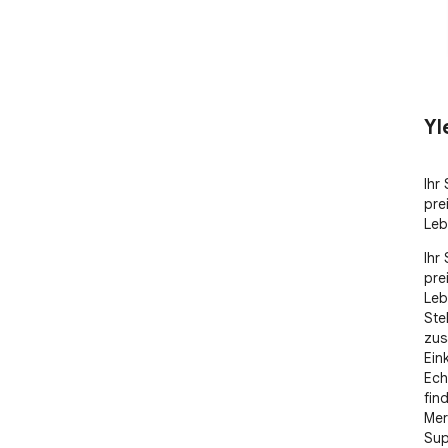
Yl
Ihr
pre
Leb
Ihr
pre
Leb
Stel
zus
Ein
Ech
fin
Mer
Sup