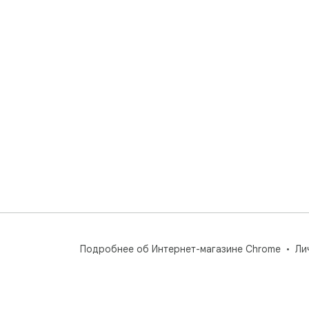
• Н
• Н
• Р
⭐ О
Есл
ост
нам
Ест
по 
Нач
пря
отз
Подробнее об Интернет-магазине Chrome
Ли