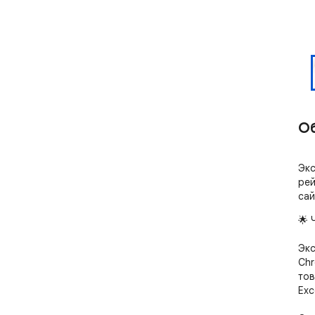
О
Экс
рей
сай
🌟 
Экс
Chr
тов
Exc