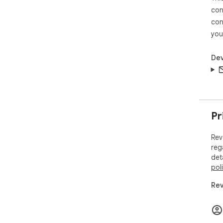
con
con
you
Dev
Pr
Rev
reg
det
pol
Rev