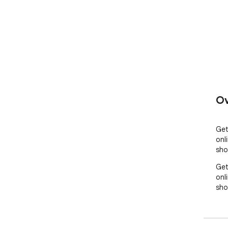
Ov
Get
onl
sho
Get
onl
sho