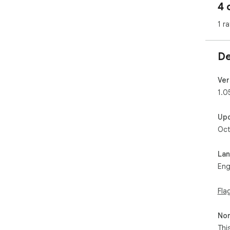
4 
1 ra
De
Ver
1.0
Up
Oct
La
Eng
Fla
Non
Thi