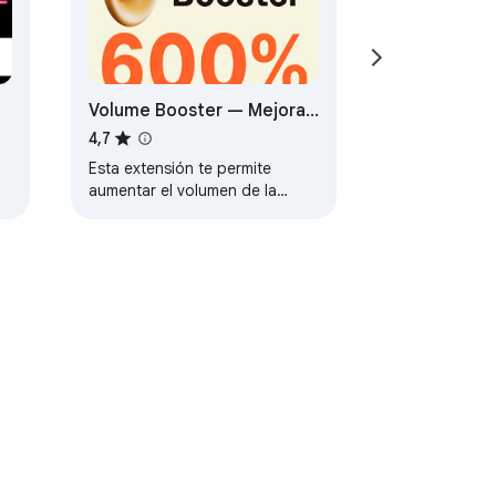
Volume Booster — Mejorar
el sonido
4,7
Esta extensión te permite
aumentar el volumen de la
pestaña del navegador hasta
un 600% para un mejor audio.
nos del Servicio
Ayuda