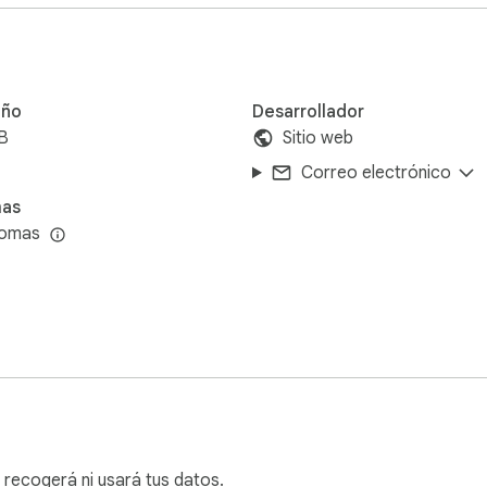
, notes

d restored automatically.

ño
Desarrollador
B
Sitio web
Correo electrónico
mas
iomas
 with smooth ticking

locations.

recogerá ni usará tus datos.