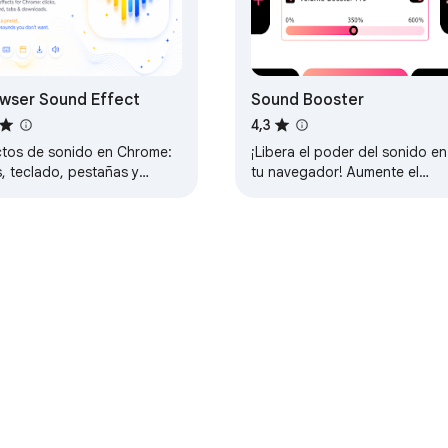
s:

wser Sound Effect
Sound Booster
4,3
ctos de sonido en Chrome:
¡Libera el poder del sonido en
s, teclado, pestañas y
tu navegador! Aumente el
argas. Elige un preset y
volumen al nivel máximo y
activa los sonidos que no
contrólelo desde cualquier
ras.
pestaña.
Store
Panel para desarrolladores
Política de Privacidad
Térmi