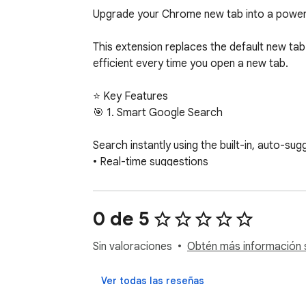
Upgrade your Chrome new tab into a powerfu
This extension replaces the default new tab 
efficient every time you open a new tab.

⭐ Key Features

🎯 1. Smart Google Search

Search instantly using the built-in, auto-su
• Real-time suggestions

• Fast results

• Keyboard-friendly interaction

0 de 5
⭐ 2. Customizable Widgets & Controls

Sin valoraciones
Obtén más información s
Fully personalize your dashboard:

✓ Show/hide time

Ver todas las reseñas
✓ Show/hide date
