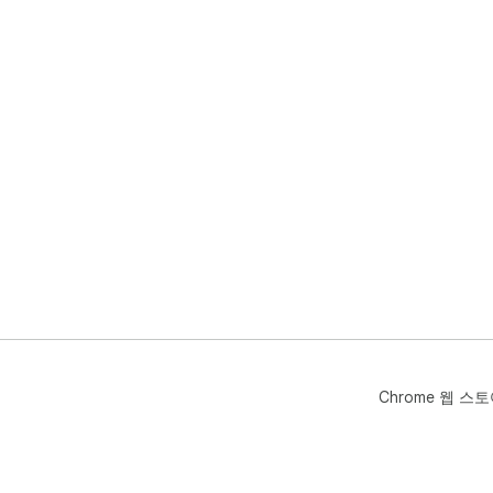
Chrome 웹 스