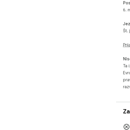
Pos
6. 
Jez
Št. 
Prij
Nis
Ta i
Evr
pra
razv
Za