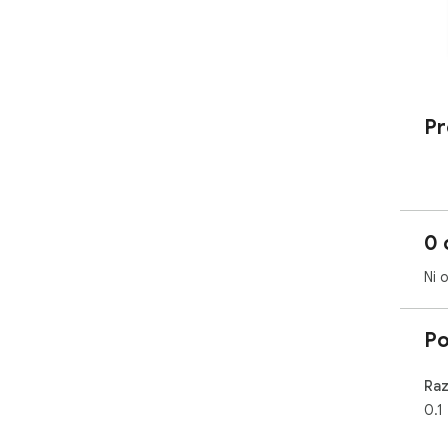
Pr
0 
Ni 
Po
Raz
0.1