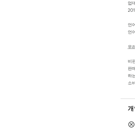
업
20
언
언어
우
비
판매
하는
소비
개