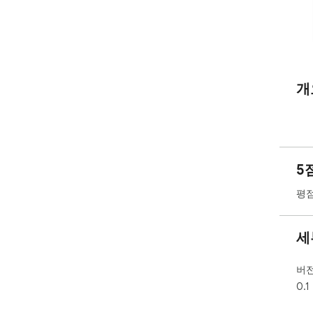
개
5
평점
세
버
0.1