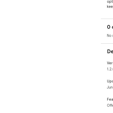
opt
kee
acce
Key 
0 
Sav
No 
to 
pre
con
De
wor
Re-
Ver
ses
1.2
the
save
Up
Jun
Rem
bro
fun
Fea
nee
Off
clut