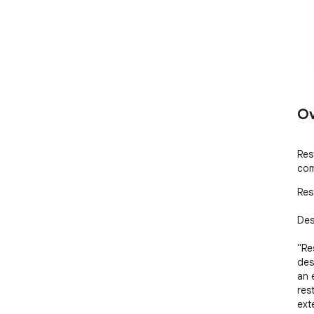
Ov
Res
com
Res
Desc
"Re
desi
an 
res
ext