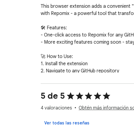
This browser extension adds a convenient "
with Repomix - a powerful tool that transform
🛠️ Features:

- One-click access to Repomix for any GitH
- More exciting features coming soon - stay
🚀 How to Use:

1. Install the extension

2. Navigate to any GitHub repository

3. Click the "Repomix" button in the reposit
4. You'll be redirected to Repomix web inter
5. Generate a packaged version of the reposi
5 de 5
✨ What is Repomix?

4 valoraciones
Obtén más información sob
Repomix is an innovative tool that packages 
output formats (XML, Markdown, Plain text),
Ver todas las reseñas