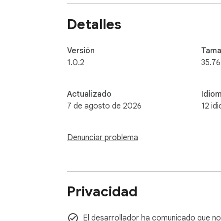
💻 Open Source:

Both this extension and Repomix itself are o
Detalles
For more details, please visit:

https://github.com/yamadashy/repomix

Versión
Tama
🌐 Learn More:

1.0.2
35.76
- Official Website: https://repomix.com

- GitHub Repository: https://github.com/y
Actualizado
Idio
7 de agosto de 2026
12 id
Denunciar problema
Privacidad
El desarrollador ha comunicado que no