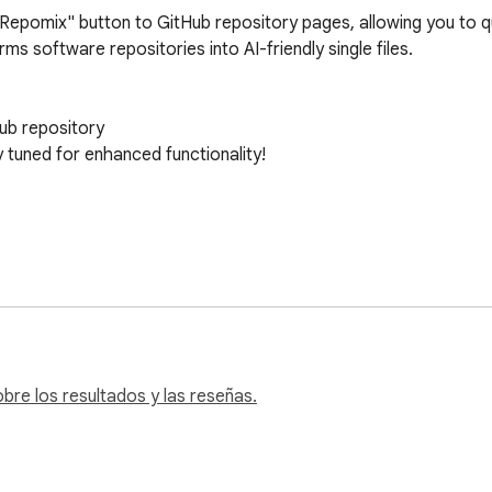
Repomix" button to GitHub repository pages, allowing you to qu
s software repositories into AI-friendly single files.

ub repository

 tuned for enhanced functionality!

ory header

face

tory for AI analysis

re los resultados y las reseñas.
your entire codebase into a single, comprehensive file optimized 
 includes security checks to exclude sensitive information, and