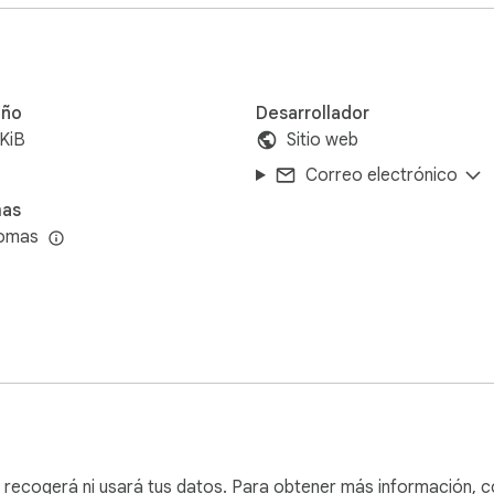
pen source projects. You can view the source code, contribute, 
ño
Desarrollador
KiB
Sitio web
Correo electrónico
amadashy/repomix
mas
iomas
 recogerá ni usará tus datos. Para obtener más información, c