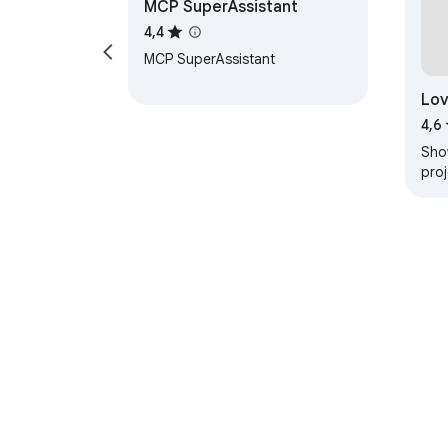
MCP SuperAssistant
4,4
MCP SuperAssistant
Lov
4,6
Sho
proj
Acerca de Chrome Web 