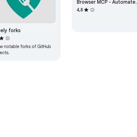
Browser MCP - Automate
your browser using VS
4,8
Code, Cursor, Claude, an
more
ely forks
w notable forks of GitHub
ects.
Store
Panel para desarrolladores
Política de Privacidad
Térmi