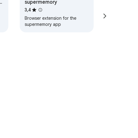
supermemory
3,4
d
Browser extension for the
supermemory app
nos del Servicio
Ayuda