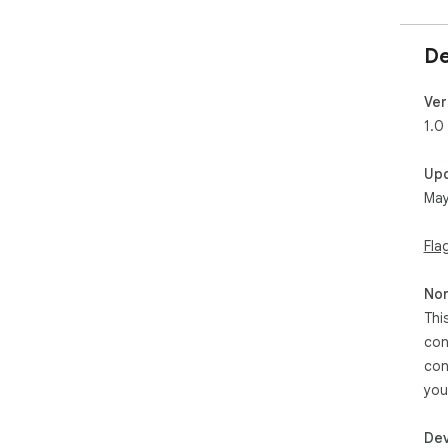
De
Ver
1.0
Up
May
Fla
Non
Thi
con
con
you
Dev