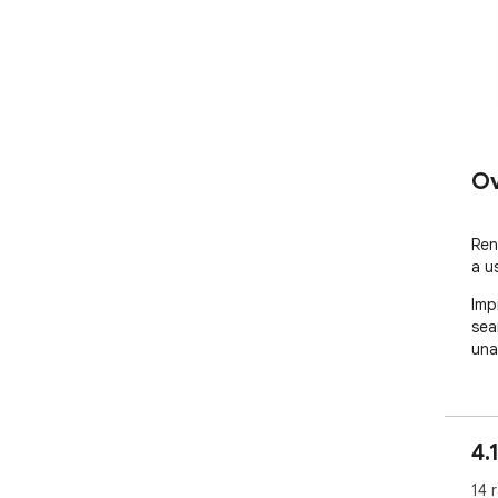
Ov
Ren
a u
Imp
sear
una
4.
14 