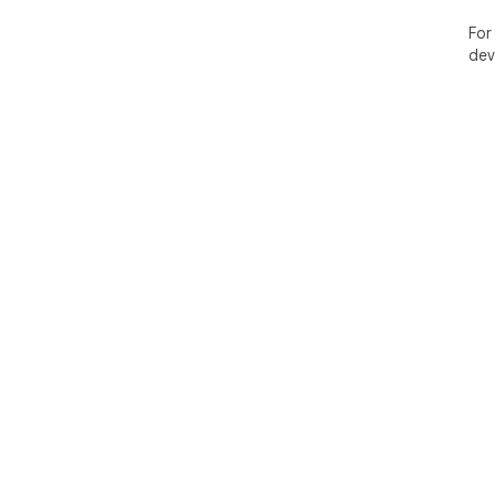
For
dev