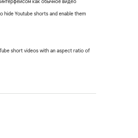
м интерфейсом как обычное видео
 to hide Youtube shorts and enable them 
ube short videos with an aspect ratio of 