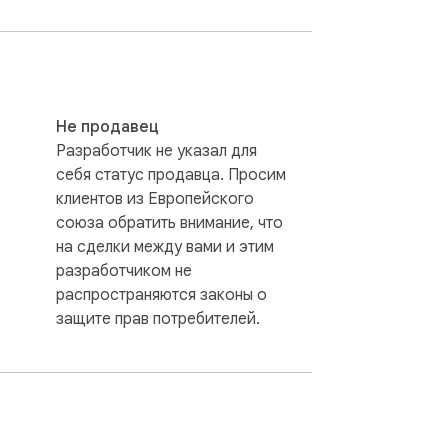
Не продавец
se it changes the aspect ratio of the short 
Разработчик не указал для
os and wants to watch them as regular 
себя статус продавца. Просим
клиентов из Европейского
союза обратить внимание, что
на сделки между вами и этим
разработчиком не
распространяются законы о
защите прав потребителей.