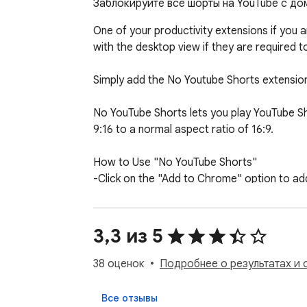
Заблокируйте все шорты на YouTube с до
One of your productivity extensions if you 
with the desktop view if they are required to 
Simply add the No Youtube Shorts extension 
No YouTube Shorts lets you play YouTube Sho
9:16 to a normal aspect ratio of 16:9. 

How to Use "No YouTube Shorts" 

-Click on the "Add to Chrome" option to add i
-Pin it to easily access the extension with a si
-Open and play any YouTube video  

-Click on the "No YouTube Shorts" icon and s
3,3 из 5
Key Features of No YouTube Shorts:  

38 оценок
Подробнее о результатах и 
>>Enables YouTube streamers to decide in w
Все отзывы