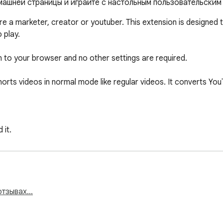
машней страницы и играйте с настольным пользовательски
are a marketer, creator or youtuber. This extension is designed
play. 

to your browser and no other settings are required.

rts videos in normal mode like regular videos. It converts YouT
t. 

ngle click. 

elect whether or not to enable or disable short videos. 

отзывах…
hich aspect ratio they want to watch YouTube Shorts Videos  
