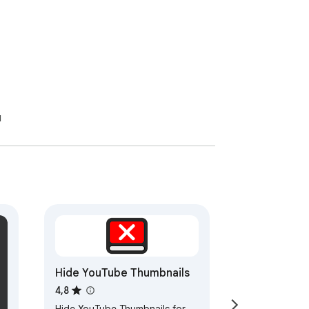
я
Hide YouTube Thumbnails
4,8