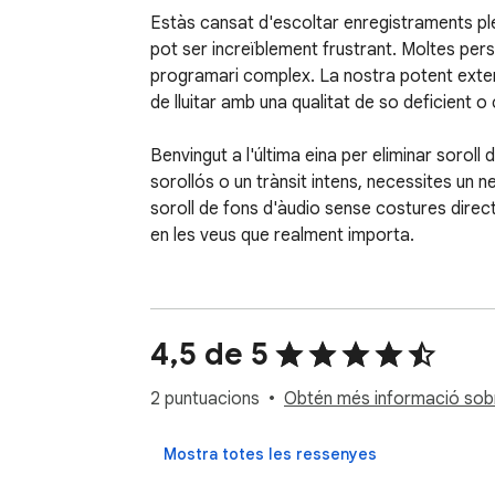
Estàs cansat d'escoltar enregistraments ple
pot ser increïblement frustrant. Moltes per
programari complex. La nostra potent exten
de lluitar amb una qualitat de so deficient 
Benvingut a l'última eina per eliminar soroll
sorollós o un trànsit intens, necessites un 
soroll de fons d'àudio sense costures direc
en les veus que realment importa.

Per entendre veritablement el potencial comp
per eliminar el soroll de fons:

• Eliminació de soroll de fons de l'àudio

4,5 de 5
• Cancel·lació de soroll instantània per a reun
• Potents algorismes d'IA per a la reducció d
2 puntuacions
Obtén més informació sobre
• Eliminació total de soroll de fons d'àudio 
• Millora/neteja flawless dels diàlegs

Mostra totes les ressenyes