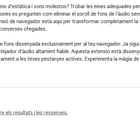
ns d'estàtica i sons molestos? Trobar les eines adequades per
sones es pregunten com eliminar el soroll de fons de l'àudio se
sió de navegador està aquí per transformar completament la t
o converses ofegades.

 de fons dissenyada exclusivament per al teu navegador. Ja sigui q
netejador d'àudio altament fiable. Aquesta extensió està dissen
tament a les teves pestanyes actives. Experimenta la màgia de l
let de la nostra extensió, aquí tens les característiques bàsiq
ions en línia

e soroll

 els resultats i les ressenyes.
per a transmissions de vídeo
