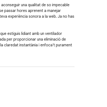
 aconseguir una qualitat de so impecable 
nse passar hores aprenent a manejar 
eva experiència sonora a la web. Ja no has 
ue estiguis lidiant amb un ventilador 
yada per proporcionar una eliminació de 
a claredat instantània i enfoca't purament 
ues que pots esperar de la nostra aplicació 