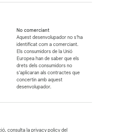
blement senzilla amb la nostra solució de 
'àudio, la nostra extensió fa tota la feina 
roll de fons funcioni les seves meravelles 
No comerciant
eix aquests passos senzills per aconseguir 
Aquest desenvolupador no s'ha
identificat com a comerciant.
Els consumidors de la Unió
Europea han de saber que els
drets dels consumidors no
s'aplicaran als contractes que
concertin amb aquest
desenvolupador.
s. Quan aconsegueixes eliminar el soroll 
el soroll de fons de l'àudio solia requerir 
ió, consulta la
privacy policy
del