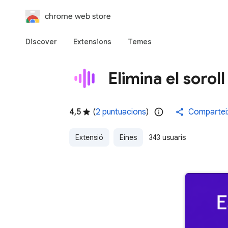
chrome web store
Discover
Extensions
Temes
Elimina el soroll
4,5
(
2 puntuacions
)
Compartei
Extensió
Eines
343 usuaris