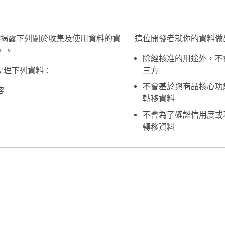
 Monitor」已揭露下列關於收集及使用資料的資
這位開發者就你的資料做
》。
除
經核准的用途
外，不
tor 會處理下列資料：
三方
不會基於與商品核心功
容
轉移資料
不會為了確認信用度或
轉移資料