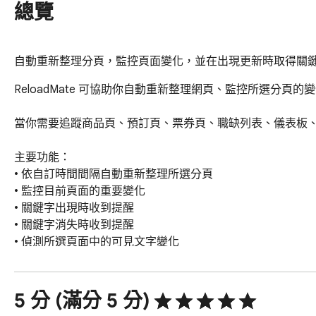
總覽
自動重新整理分頁，監控頁面變化，並在出現更新時取得關
ReloadMate 可協助你自動重新整理網頁、監控所選分頁
當你需要追蹤商品頁、預訂頁、票券頁、職缺列表、儀表板、狀態
主要功能：

• 依自訂時間間隔自動重新整理所選分頁

• 監控目前頁面的重要變化

• 關鍵字出現時收到提醒

• 關鍵字消失時收到提醒

• 偵測所選頁面中的可見文字變化

• 建立、暫停、繼續和刪除監控規則

• 監控符合條件後停止重新整理任務

• 在歷史記錄中查看重新整理與監控活動

5 分 (滿分 5 分)
• 使用瀏覽器通知和聲音提醒
