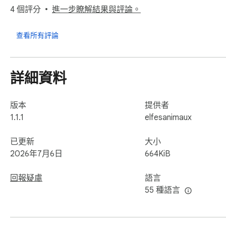
4 個評分
進一步瞭解結果與評論。
ReloadMate 專為不想一直手動檢查同一頁面的使用者設計
面變化。
查看所有評論
詳細資料
版本
提供者
1.1.1
elfesanimaux
已更新
大小
2026年7月6日
664KiB
回報疑慮
語言
55 種語言