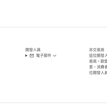
。設定重新整理間隔，新增監控規則，在瀏覽器執行期間，Reload
開發人員
非交易商
電子郵件
這位開發
易商。歐
意，消費
位開發人