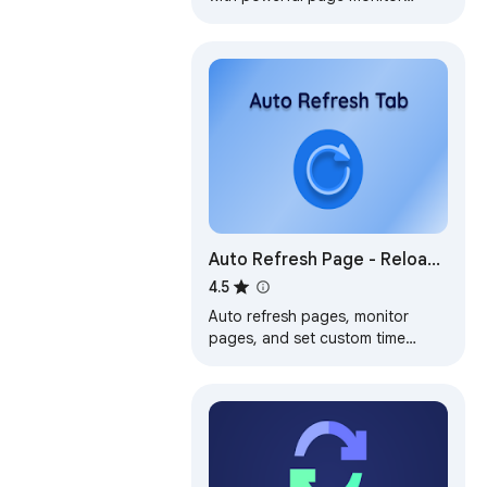
features.
Auto Refresh Page - Reload
Pages Automatically & Page
4.5
Monitor Easily
Auto refresh pages, monitor
pages, and set custom time
intervals for seamless auto tab
refresh and updates