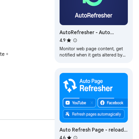
AutoRefresher - Auto
Refresh Any Page For Free
4.9
Monitor web page content, get
e。

notified when it gets altered by
automating scheduled web page
refreshes and picking target text.
Auto Refresh Page - reload
page
4.6