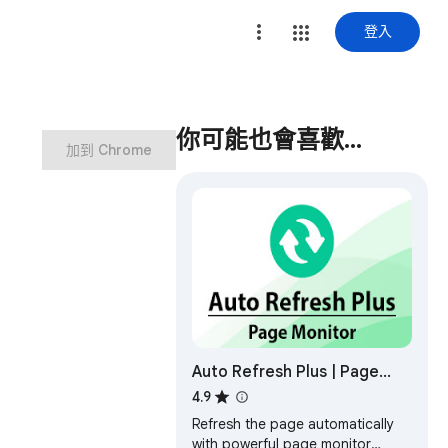
登入
你可能也會喜歡…
加到 Chrome
Auto Refresh Plus | Page
Monitor
4.9
Refresh the page automatically
with powerful page monitor