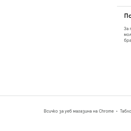
П
За 
мол
бр
Всичко за уеб магазина на Chrome
Табл