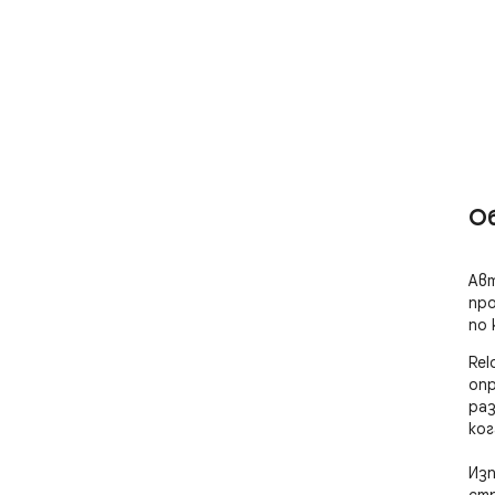
О
Авт
про
по 
Rel
опр
раз
ког
Изп