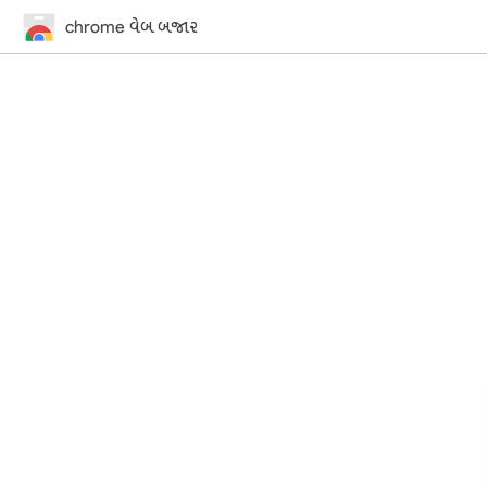
chrome વેબ બજાર