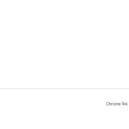
Chrome વેબ સ