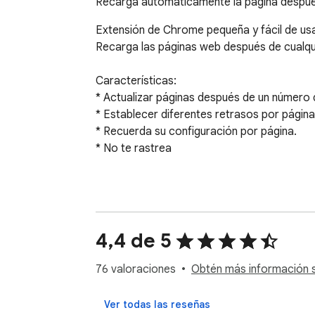
Recarga automáticamente la página después
Extensión de Chrome pequeña y fácil de usa
Recarga las páginas web después de cualqu
Características:

* Actualizar páginas después de un número
* Establecer diferentes retrasos por página
* Recuerda su configuración por página.

* No te rastrea

Finalmente una actualización de página que f
funciona en cualquier sitio web.

Actualización automática (recarga automátic
4,4 de 5
¿Hay momentos en los que desea que una pá
76 valoraciones
Obtén más información s
página/pestaña esté siempre actualizado? Aho
súper simple: solo configure el intervalo d
Ver todas las reseñas