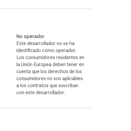
usar, instálela y deje que sus páginas 
 y hará su magia.

s sencilla, esto es lo que necesitas.

No operador
Este desarrollador no se ha
identificado como operador.
entes configuraciones por pestaña. Las 
Los consumidores residentes en
ejar de actualizar la pestaña, simplemente 
la Unión Europea deben tener en
cuenta que los derechos de los
n su configuración.

consumidores no son aplicables
a los contratos que suscriban
con este desarrollador.