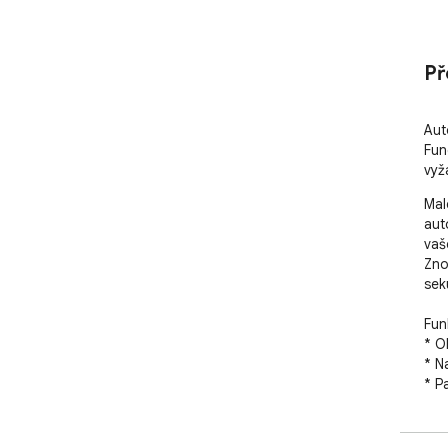
Př
Aut
Fun
vyž
Mal
aut
vaš
Zno
sek
Fun
* O
* N
* P
* N