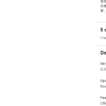
在
示
章
網頁
- 
5 
想更
點
1 ra
內容
的個
De
- 
想更
的上
Ver
人書
0.0
- 
Up
導
Nov
助你
讀器
Fea
釋
Off
是