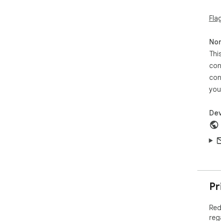
手」
Fla
的
索。
Non
安
Thi
有深
con
夥
con
要
you
Dev
Pr
Red
reg