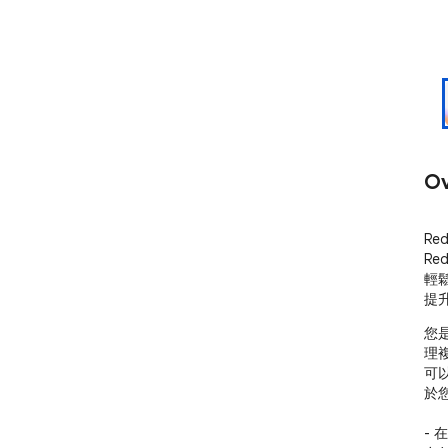
Ov
Re
R
輕
提
您
理
可以
於
- 