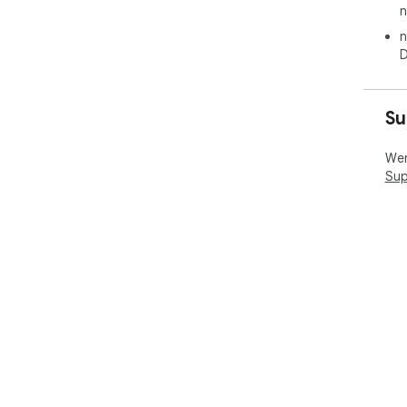
n
n
D
Su
Wen
Sup