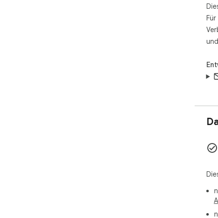
Die
Für
Ver
und
Ent
Da
Die
n
A
n