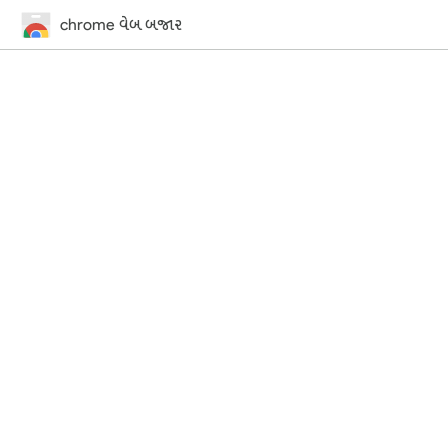
chrome વેબ બજાર