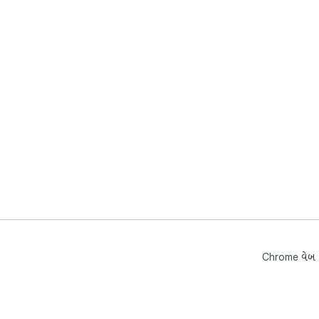
Chrome વેબ સ