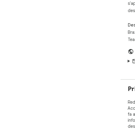
s'a
des
Des
Bra
Tea
Pr
Red
Acc
fa a
inf
des