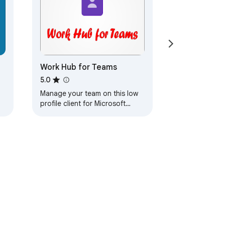
ated.

browser context menu.

Work Hub for Teams
5.0
he desired functionality detailed in the 
Manage your team on this low
e App and send it as a Chat to a friend for 
profile client for Microsoft
d
Teams. Meetings, calls, video
available on mobile looking
leTab.

App.
सहायता