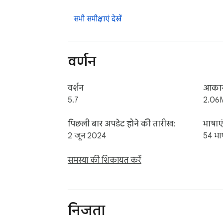
PREMIUM FEATURES

सभी समीक्षाएं देखें
📰 Multi Window - Account

💧 Theme - Skin Color

🚨 App Booster 🚨

वर्णन
————————————————————

ABOUT WWEVENTS

वर्शन
आका
————————————————————

5.7
2.06
💎 Building Apps and Extensions for Google
पिछली बार अपडेट होने की तारीख:
भाषाएं
2 जून 2024
54 भाष
————————————————————

CHANGELOG & RELEASE NOTES

समस्या की शिकायत करें
————————————————————

📔 Available on the product page: https://
निजता
————————————————————
