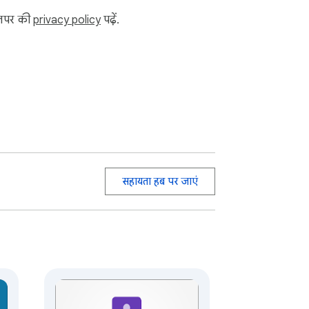
ेवलपर की
privacy policy
पढ़ें.
t project developed by WWEvents and has no 
y-policy/

सहायता हब पर जाएं
/jitt.wwevents.fun/project/red-messenger-