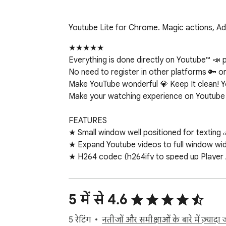
Youtube Lite for Chrome. Magic actions, Ad
★★★★★

Everything is done directly on Youtube™ 📣 p
No need to register in other platforms 🔑 or
Make YouTube wonderful 💎 Keep It clean! Yo
Make your watching experience on Youtube a 
FEATURES

★ Small window well positioned for texting 
★ Expand Youtube videos to full window widt
★ H264 codec (h264ify to speed up Player / s
★ Customize youtube's player Size  (Resize 
✔ Auto-Start when Google Chrome™ starts 
✔ Configurations in a Options 🔧 section.

5 में से 4.6
✔ Quickly see your profile and news feed 🙂

✔ Very Low CPU/RAM/Bandwidth consumpti
5 रेटिंग
नतीजों और समीक्षाओं के बारे में ज़्यादा जा