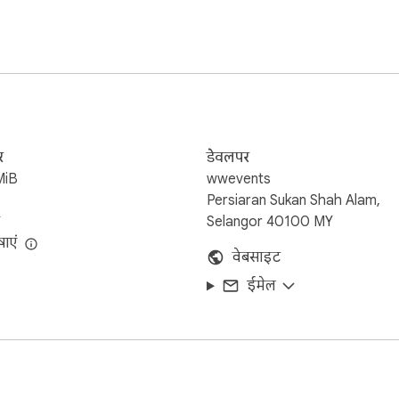
र
डेवलपर
MiB
wwevents
Persiaran Sukan Shah Alam,
 Chrome and Android 🔥📣

Selangor 40100 MY
ाएं
वेबसाइट
ईमेल
jitt.wwevents.fun/project/red-messenger-for-youtube/#changelog