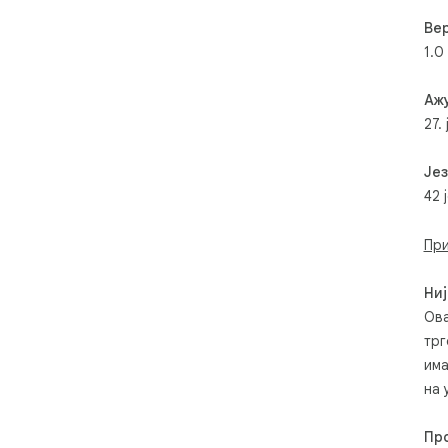
Вер
1.0
Аж
27.
Је
42 
При
Ниј
Ова
трг
има
на 
Пр