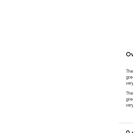
Ov
The
gre
ver
The
gre
ver
0 