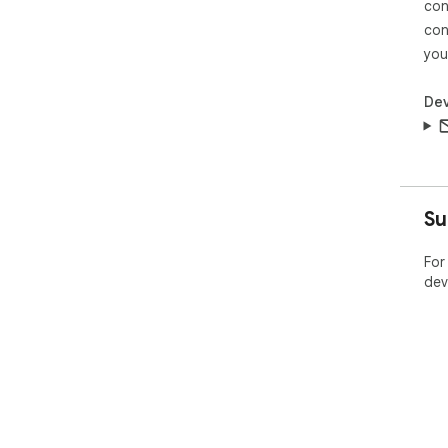
con
con
you
Dev
Su
For
dev