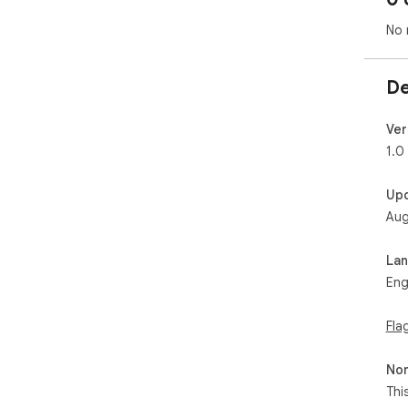
No 
De
Ver
1.0
Up
Aug
La
Eng
Fla
Non
Thi