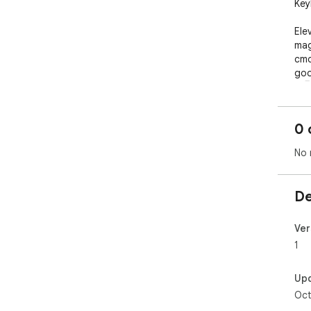
Key
Ele
mag
cmd
goo
🚀🖥
0 
No 
De
Ver
1
Up
Oct