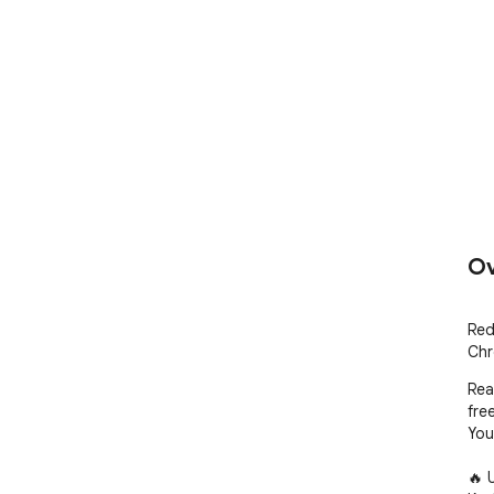
Ov
Red
Chr
Rea
free
You
🔥 