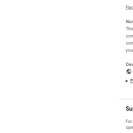
Fla
Non
Thi
con
con
you
Dev
Su
For
ope