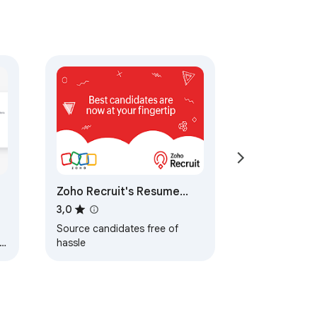
Zoho Recruit's Resume
Extractor
3,0
Source candidates free of
le
hassle