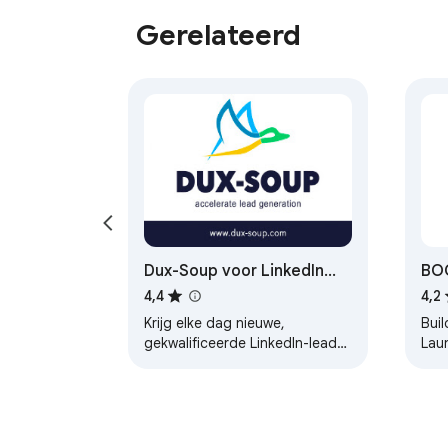
Gerelateerd
Dux-Soup voor LinkedIn
BOO
Automation
Ass
4,4
4,2
Krijg elke dag nieuwe,
Bui
gekwalificeerde LinkedIn-leads
Lau
met Dux-Soup voor LinkedIn
Fast
Automation.