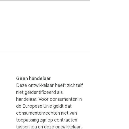
r op https://support.recruitee.com/nl/
Geen handelaar
Deze ontwikkelaar heeft zichzelf
niet geïdentificeerd als
handelaar. Voor consumenten in
de Europese Unie geldt dat
consumentenrechten niet van
toepassing zijn op contracten
tussen jou en deze ontwikkelaar.