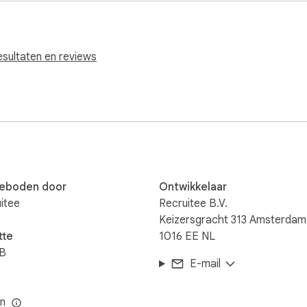
idaat-profielen

pools

esultaten en reviews
cruitee.com, e-mail ons op support@recruitee.com of lees mee
eboden door
Ontwikkelaar
itee
Recruitee B.V.
Keizersgracht 313 Amsterdam
tte
1016 EE NL
iB
E-mail
n
en