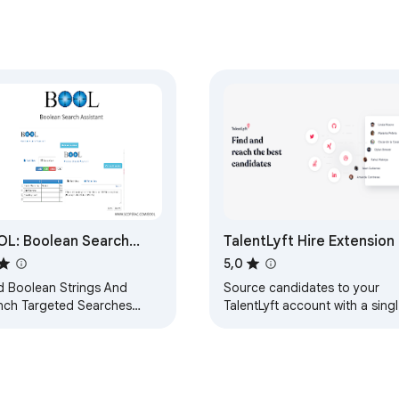
L: Boolean Search
TalentLyft Hire Extension
istant
5,0
ld Boolean Strings And
Source candidates to your
nch Targeted Searches
TalentLyft account with a sing
er
click.