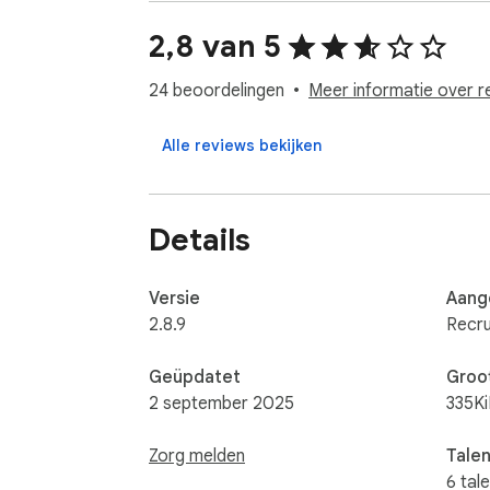
- sla de gegevens gestructureerd op in kand
- benader ze rechtstreeks in Recruitee

2,8 van 5
- detecteer dubbele profielen

- koppel kandidaten aan vacatures of talent
24 beoordelingen
Meer informatie over r
Lees meer over andere functies van www.Re
Alle reviews bekijken
Details
Versie
Aang
2.8.9
Recru
Geüpdatet
Groo
2 september 2025
335K
Zorg melden
Tale
6 tal