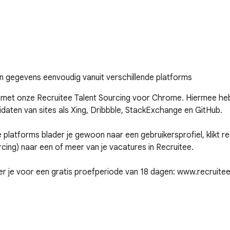
un gegevens eenvoudig vanuit verschillende platforms
ver met onze Recruitee Talent Sourcing voor Chrome. Hiermee he
aten van sites als Xing, Dribbble, StackExchange en GitHub.

de platforms blader je gewoon naar een gebruikersprofiel, klikt
rcing) naar een of meer van je vacatures in Recruitee.

er je voor een gratis proefperiode van 18 dagen: www.recruitee